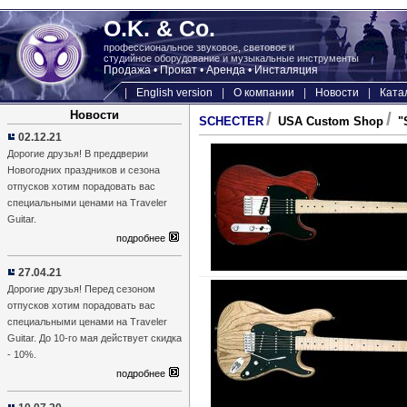
O.K. & Co.
профессиональное звуковое, световое и
студийное оборудование и музыкальные инструменты
Продажа • Прокат • Аренда • Инсталяция
|
English version
|
О компании
|
Новости
|
Ката
Новости
/
/
SCHECTER
USA Custom Shop
"
02.12.21
Дорогие друзья! В преддверии
Новогодних праздников и сезона
отпусков хотим порадовать вас
специальными ценами на Traveler
Guitar.
подробнее
27.04.21
Дорогие друзья! Перед сезоном
отпусков хотим порадовать вас
специальными ценами на Traveler
Guitar. До 10-го мая действует скидка
- 10%.
подробнее