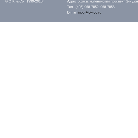
© O.K. & Co., 1999-2013г.
Адрес офиса: м.Ленинский проспект, 2-й Донс
Тел.: (495) 968-7852, 968-7853
E-mail:
input@ok-co.ru