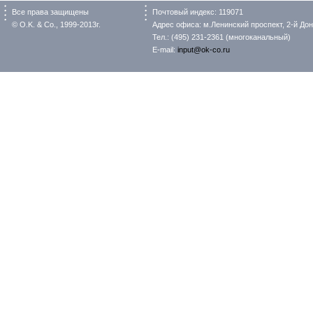
Все права защищены
Почтовый индекс: 119071
© O.K. & Co., 1999-2013г.
Адрес офиса: м.Ленинский проспект, 2-й Донс
Тел.: (495) 231-2361 (многоканальный)
E-mail:
input@ok-co.ru