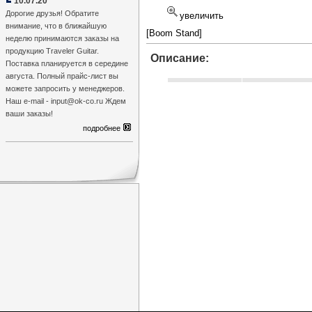
10.07.20
Дорогие друзья! Обратите
увеличить
внимание, что в ближайшую
[Boom Stand]
неделю принимаются заказы на
продукцию Traveler Guitar.
Описание:
Поставка планируется в середине
августа. Полный прайс-лист вы
можете запросить у менеджеров.
Наш e-mail - input@ok-co.ru Ждем
ваши заказы!
подробнее