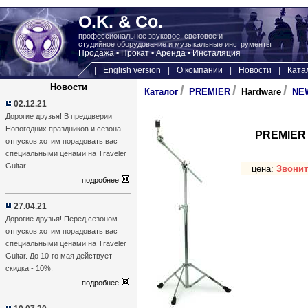
O.K. & Co.
профессиональное звуковое, световое и
студийное оборудование и музыкальные инструменты
Продажа • Прокат • Аренда • Инсталяция
|
English version
|
О компании
|
Новости
|
Ката
Новости
/
/
/
Каталог
PREMIER
Hardware
NEW
02.12.21
Дорогие друзья! В преддверии
Новогодних праздников и сезона
PREMIER
отпусков хотим порадовать вас
специальными ценами на Traveler
Guitar.
цена:
Звонит
подробнее
27.04.21
Дорогие друзья! Перед сезоном
отпусков хотим порадовать вас
специальными ценами на Traveler
Guitar. До 10-го мая действует
скидка - 10%.
подробнее