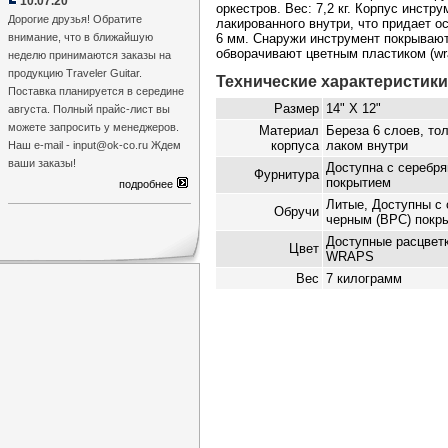
10.07.20
оркестров. Вес: 7,2 кг. Корпус инстр
Дорогие друзья! Обратите
лакированного внутри, что придает о
внимание, что в ближайшую
6 мм. Снаружи инструмент покрывают
обворачивают цветным пластиком (wr
неделю принимаются заказы на
продукцию Traveler Guitar.
Технические характеристики
Поставка планируется в середине
Размер
14" Х 12"
августа. Полный прайс-лист вы
можете запросить у менеджеров.
Материал
Береза 6 слоев, то
корпуса
лаком внутри
Наш e-mail - input@ok-co.ru Ждем
ваши заказы!
Доступна с серебря
Фурнитура
покрытием
подробнее
Литые, Доступны с 
Обручи
черным (BPC) покр
Доступные расцве
Цвет
WRAPS
Вес
7 килограмм