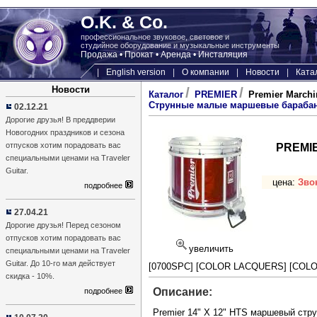
O.K. & Co.
профессиональное звуковое, световое и
студийное оборудование и музыкальные инструменты
Продажа • Прокат • Аренда • Инсталяция
|
English version
|
О компании
|
Новости
|
Ката
Новости
/
/
Каталог
PREMIER
Premier March
Струнные малые маршевые бараба
02.12.21
Дорогие друзья! В преддверии
Новогодних праздников и сезона
отпусков хотим порадовать вас
PREMI
специальными ценами на Traveler
Guitar.
цена:
Зво
подробнее
27.04.21
Дорогие друзья! Перед сезоном
отпусков хотим порадовать вас
увеличить
специальными ценами на Traveler
Guitar. До 10-го мая действует
[0700SPC]
[COLOR LACQUERS]
[COL
скидка - 10%.
Описание:
подробнее
Premier 14" X 12" HTS маршевый стр