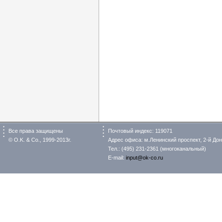
Все права защищены
Почтовый индекс: 119071
© O.K. & Co., 1999-2013г.
Адрес офиса: м.Ленинский проспект, 2-й Донс
Тел.: (495) 231-2361 (многоканальный)
E-mail:
input@ok-co.ru